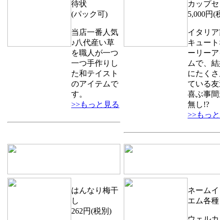
待状
カップセ
(パック可)
5,000円(
当店一番人気
イタリア
♪八代産い草
キュート
を職人が一つ
ーリーア
一つ手作りし
ムで、結
た和テイスト
にたくさ
のアイテムで
ている友
す。
喜ぶ事間
>>もっと見る
無し!?
>>もっ
はんなり梅干
ネームイ
し
エム各種
262円(税別)
ウェルカ