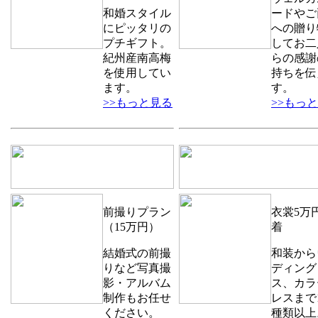
和婚スタイル
ードやご
にピッタリの
への贈り
プチギフト。
してお二
紀州産南高梅
らの感謝
を使用してい
持ちを伝
ます。
す。
>>もっと見る
>>もっ
前撮りプラン
衣裳5万円
（15万円）
着
結婚式の前撮
和装から
りなど写真撮
ディング
影・アルバム
ス、カラ
制作もお任せ
レスまで1
ください。
種類以上