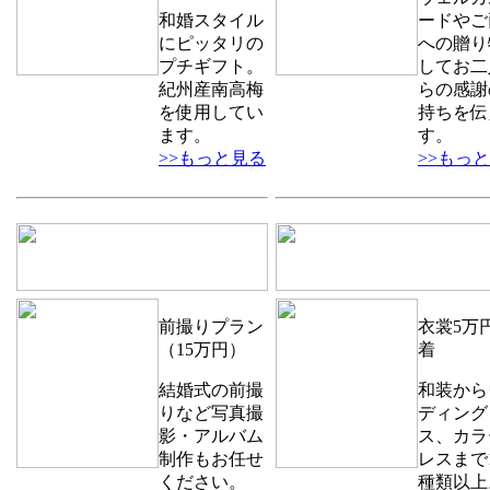
和婚スタイル
ードやご
にピッタリの
への贈り
プチギフト。
してお二
紀州産南高梅
らの感謝
を使用してい
持ちを伝
ます。
す。
>>もっと見る
>>もっ
前撮りプラン
衣裳5万円
（15万円）
着
結婚式の前撮
和装から
りなど写真撮
ディング
影・アルバム
ス、カラ
制作もお任せ
レスまで1
ください。
種類以上