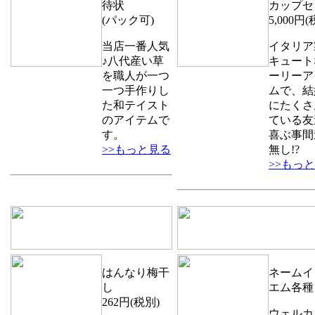
待状
カップセ
(パック可)
5,000円(
当店一番人気
イタリア
♪八代産い草
キュート
を職人が一つ
ーリーア
一つ手作りし
ムで、結
た和テイスト
にたくさ
のアイテムで
ている友
す。
喜ぶ事間
>>もっと見る
無し!?
>>もっ
はんなり梅干
ネームイ
し
エム各種
262円(税別)
ウェルカ