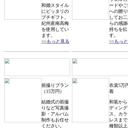
和婚スタイル
ードやご
にピッタリの
への贈り
プチギフト。
してお二
紀州産南高梅
らの感謝
を使用してい
持ちを伝
ます。
す。
>>もっと見る
>>もっ
前撮りプラン
衣裳5万円
（15万円）
着
結婚式の前撮
和装から
りなど写真撮
ディング
影・アルバム
ス、カラ
制作もお任せ
レスまで1
ください。
種類以上