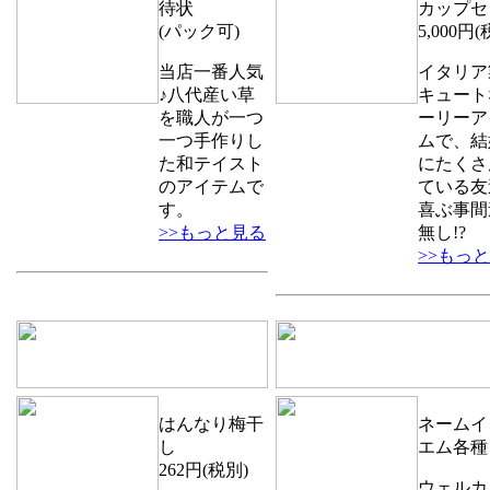
待状
カップセ
(パック可)
5,000円(
当店一番人気
イタリア
♪八代産い草
キュート
を職人が一つ
ーリーア
一つ手作りし
ムで、結
た和テイスト
にたくさ
のアイテムで
ている友
す。
喜ぶ事間
>>もっと見る
無し!?
>>もっ
はんなり梅干
ネームイ
し
エム各種
262円(税別)
ウェルカ