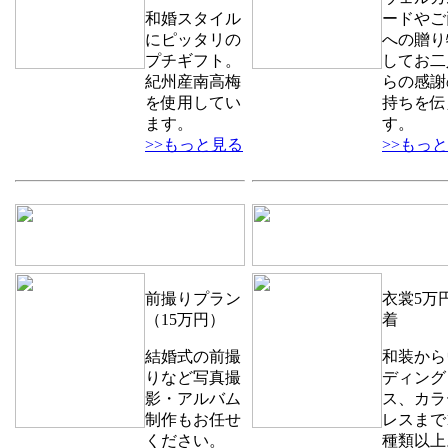
和婚スタイル
ードやご
にピッタリの
への贈り
プチギフト。
してお二
紀州産南高梅
らの感謝
を使用してい
持ちを伝
ます。
す。
>>もっと見る
>>もっ
前撮りプラン
衣裳5万円
（15万円）
着
結婚式の前撮
和装から
りなど写真撮
ディング
影・アルバム
ス、カラ
制作もお任せ
レスまで1
ください。
種類以上