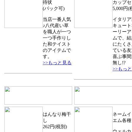
待状
カップセ
(パック可)
5,000円(
当店一番人気
イタリア
♪八代産い草
キュート
を職人が一つ
ーリーア
一つ手作りし
ムで、結
た和テイスト
にたくさ
のアイテムで
ている友
す。
喜ぶ事間
>>もっと見る
無し!?
>>もっ
はんなり梅干
ネームイ
し
エム各種
262円(税別)
ウェルカ