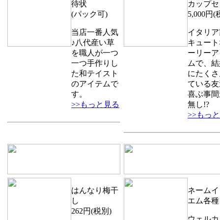
待状
カップセ
(パック可)
5,000円(
当店一番人気
イタリア
♪八代産い草
キュート
を職人が一つ
ーリーア
一つ手作りし
ムで、結
た和テイスト
にたくさ
のアイテムで
ている友
す。
喜ぶ事間
>>もっと見る
無し!?
>>もっ
はんなり梅干
ネームイ
し
エム各種
262円(税別)
ウェルカ