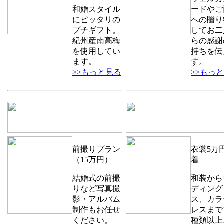
和婚スタイル
ードやご
にピッタリの
への贈り
プチギフト。
してお二
紀州産南高梅
らの感謝
を使用してい
持ちを伝
ます。
す。
>>もっと見る
>>もっ
前撮りプラン
衣裳5万円
（15万円）
着
結婚式の前撮
和装から
りなど写真撮
ディング
影・アルバム
ス、カラ
制作もお任せ
レスまで1
ください。
種類以上