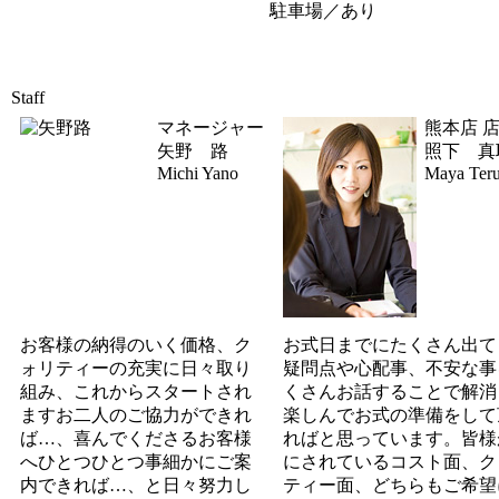
駐車場／あり
Staff
マネージャー
熊本店 
矢野 路
照下 真
Michi Yano
Maya Teru
お客様の納得のいく価格、ク
お式日までにたくさん出て
ォリティーの充実に日々取り
疑問点や心配事、不安な事
組み、これからスタートされ
くさんお話することで解消
ますお二人のご協力ができれ
楽しんでお式の準備をして
ば…、喜んでくださるお客様
ればと思っています。皆様
へひとつひとつ事細かにご案
にされているコスト面、ク
内できれば…、と日々努力し
ティー面、どちらもご希望